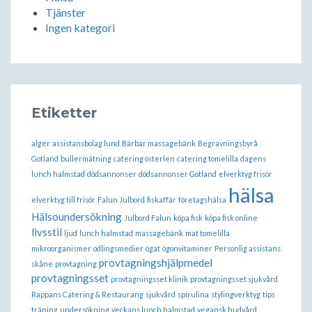
Tjänster
Ingen kategori
Etiketter
alger
assistansbolag lund
Bärbar massagebänk
Begravningsbyrå
Gotland
bullermätning
catering österlen
catering tomelilla
dagens
lunch halmstad
dödsannonser
dödsannonser Gotland
elverktyg frisör
hälsa
elverktyg till frisör
Falun Julbord
fiskaffär
företagshälsa
Hälsoundersökning
Julbord Falun
köpa fisk
köpa fisk online
livsstil
ljud
lunch halmstad
massagebänk
mat tomelilla
mikroorganismer
odlingsmedier
ögat
ögonvitaminer
Personlig assistans
provtagningshjälpmedel
skåne
provtagning
provtagningsset
provtagningsset klinik
provtagningsset sjukvård
Rappans Catering & Restaurang
sjukvård
spirulina
stylingverktyg
tips
träning
undersökning
veckans lunch halmstad
vegansk hudvård