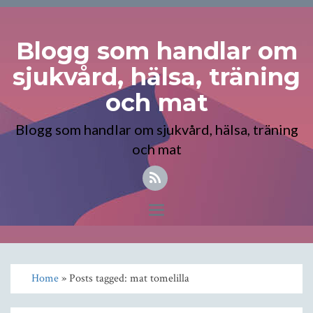
Blogg som handlar om
sjukvård, hälsa, träning
och mat
Blogg som handlar om sjukvård, hälsa, träning
och mat
Toggle
navigation
Home
» Posts tagged: mat tomelilla