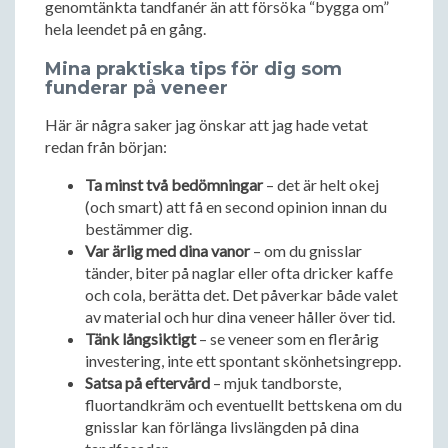
genomtänkta tandfanér än att försöka “bygga om”
hela leendet på en gång.
Mina praktiska tips för dig som
funderar på veneer
Här är några saker jag önskar att jag hade vetat
redan från början:
Ta minst två bedömningar
– det är helt okej
(och smart) att få en second opinion innan du
bestämmer dig.
Var ärlig med dina vanor
– om du gnisslar
tänder, biter på naglar eller ofta dricker kaffe
och cola, berätta det. Det påverkar både valet
av material och hur dina veneer håller över tid.
Tänk långsiktigt
– se veneer som en flerårig
investering, inte ett spontant skönhetsingrepp.
Satsa på eftervård
– mjuk tandborste,
fluortandkräm och eventuellt bettskena om du
gnisslar kan förlänga livslängden på dina