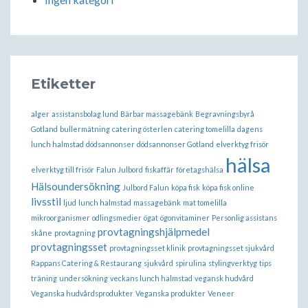
Etiketter
alger
assistansbolag lund
Bärbar massagebänk
Begravningsbyrå
Gotland
bullermätning
catering österlen
catering tomelilla
dagens
lunch halmstad
dödsannonser
dödsannonser Gotland
elverktyg frisör
hälsa
elverktyg till frisör
Falun Julbord
fiskaffär
företagshälsa
Hälsoundersökning
Julbord Falun
köpa fisk
köpa fisk online
livsstil
ljud
lunch halmstad
massagebänk
mat tomelilla
mikroorganismer
odlingsmedier
ögat
ögonvitaminer
Personlig assistans
provtagningshjälpmedel
skåne
provtagning
provtagningsset
provtagningsset klinik
provtagningsset sjukvård
Rappans Catering & Restaurang
sjukvård
spirulina
stylingverktyg
tips
träning
undersökning
veckans lunch halmstad
vegansk hudvård
Veganska hudvårdsprodukter
Veganska produkter
Veneer