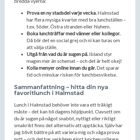
bredda vyerna:
Prova en ny stadsdel varje vecka.
Halmstad
har flera mysiga kvarter med bra lunchställen –
t.ex. Söder, Östra stranden eller Nyhem.
Boka lunchträffar med vänner eller kollegor.
Då blir det en social grej och ni kan turas om
att välja ställe.
Utgå från vad du är sugen på.
Ibland styr
magen mer än schemat – och det är helt okej!
Kolla menyer online innan du går.
Det sparar
tid och minskar risken för lunchbesvikelse.
Sammanfattning – hitta din nya
favoritlunch i Halmstad
Lunch i Halmstad behöver inte vara ett tråkigt
måste – det kan bli dagens höjdpunkt. Oavsett om
du är sugen på något snabbt, nyttigt eller riktigt
smakrikt finns det alternativ att upptäcka. Själv har
jag blivit bättre på att variera mig och våga prova
nytt – och det har verkligen gjort lunchen roligare.