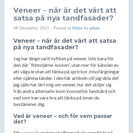
Veneer – när är det värt att
satsa på nya tandfasader?
08 December 2025
- Posted in
Hälsa
by
adam
Veneer – när är det värt att satsa
på nya tandfasader?
Jag har länge varit nyfiken på veneer. Inte bara för
den där “filmstjärne-looken”, utan mer för känslan av
att våga le utan att tänka på sprickor, missfärgningar
eller ojämna tänder. I den här artikeln vill jag dela det
jag själv har lärt mig om veneer, hur det skiljer sig
från andra alternativ inom kosmetisk tandvård och
vad som kan vara bra att tänka på innan du
bestämmer dig.
Vad är veneer – och för vem passar
det?
Ett
veneer
är en tunn skalformad yta som fästs på