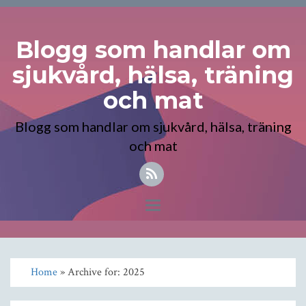
Blogg som handlar om
sjukvård, hälsa, träning
och mat
Blogg som handlar om sjukvård, hälsa, träning
och mat
Toggle
navigation
Home
» Archive for: 2025