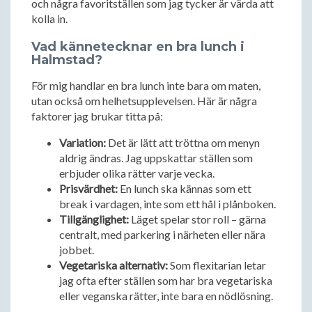
och några favoritställen som jag tycker är värda att
kolla in.
Vad kännetecknar en bra lunch i
Halmstad?
För mig handlar en bra lunch inte bara om maten,
utan också om helhetsupplevelsen. Här är några
faktorer jag brukar titta på:
Variation:
Det är lätt att tröttna om menyn
aldrig ändras. Jag uppskattar ställen som
erbjuder olika rätter varje vecka.
Prisvärdhet:
En lunch ska kännas som ett
break i vardagen, inte som ett hål i plånboken.
Tillgänglighet:
Läget spelar stor roll – gärna
centralt, med parkering i närheten eller nära
jobbet.
Vegetariska alternativ:
Som flexitarian letar
jag ofta efter ställen som har bra vegetariska
eller veganska rätter, inte bara en nödlösning.