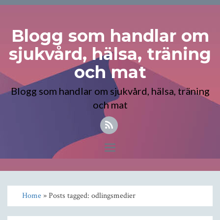
Blogg som handlar om
sjukvård, hälsa, träning
och mat
Blogg som handlar om sjukvård, hälsa, träning
och mat
Toggle
navigation
Home
» Posts tagged: odlingsmedier