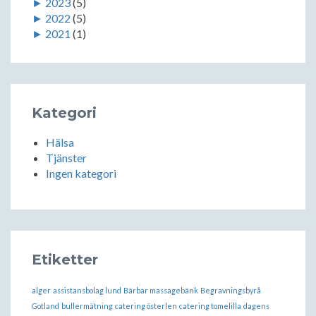
►
2023
(5)
►
2022
(5)
►
2021
(1)
Kategori
Hälsa
Tjänster
Ingen kategori
Etiketter
alger
assistansbolag lund
Bärbar massagebänk
Begravningsbyrå
Gotland
bullermätning
catering österlen
catering tomelilla
dagens