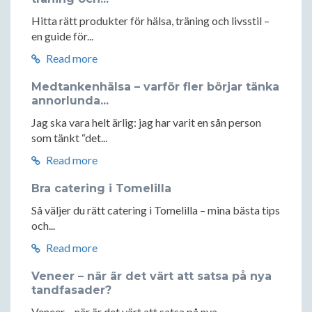
Hitta rätt produkter för hälsa, träning och livsstil –
en guide för...
Read more
Medtankenhälsa – varför fler börjar tänka
annorlunda...
Jag ska vara helt ärlig: jag har varit en sån person
som tänkt “det...
Read more
Bra catering i Tomelilla
Så väljer du rätt catering i Tomelilla – mina bästa tips
och...
Read more
Veneer – när är det värt att satsa på nya
tandfasader?
Veneer – när är det värt att satsa på nya