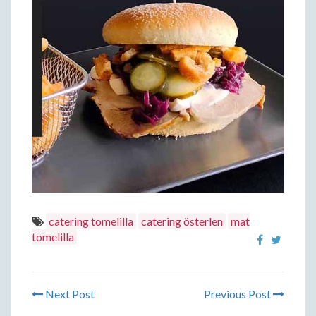
catering tomelilla
catering österlen
mat
tomelilla
Next Post
Previous Post