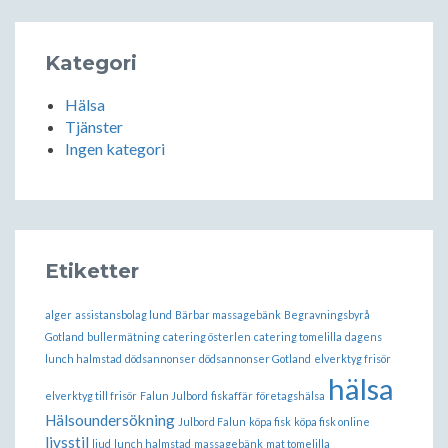
Kategori
Hälsa
Tjänster
Ingen kategori
Etiketter
alger
assistansbolag lund
Bärbar massagebänk
Begravningsbyrå
Gotland
bullermätning
catering österlen
catering tomelilla
dagens
lunch halmstad
dödsannonser
dödsannonser Gotland
elverktyg frisör
hälsa
elverktyg till frisör
Falun Julbord
fiskaffär
företagshälsa
Hälsoundersökning
Julbord Falun
köpa fisk
köpa fisk online
livsstil
ljud
lunch halmstad
massagebänk
mat tomelilla