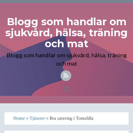
Blogg som handlar om
sjukvård, hälsa, träning
och mat
Blogg som handlar om sjukvård, hälsa, träning
och mat
Toggle
navigation
Home
»
Tjänster
» Bra catering i Tomelilla